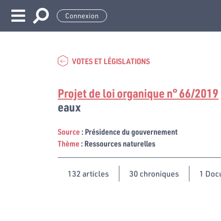
Connexion
VOTES ET LÉGISLATIONS
Projet de loi organique n° 66/2019
eaux
Source
: Présidence du gouvernement
Thème
: Ressources naturelles
132
articles
30 chroniques
1 Doc