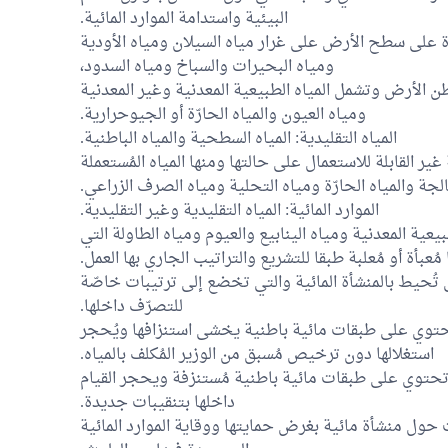
البيئية واستدامة الموارد المائية.
ة على سطح الأرض على غرار مياه السيلان ومياه الأودية
ومياه البحيرات والسباخ ومياه السدود،
اطن الأرض وتشمل المياه الطبيعية المعدنية وغير المعدنية
ومياه العيون والمياه الحارّة أو الجيوحرارية.
المياه التقليدية: المياه السطحية والمياه الباطنية.
ة غير القابلة للاستعمال على حالتها ومنها المياه المُستعملة
الجة والمياه الحارّة ومياه التحلية ومياه الصرف الزراعي.
الموارد المائية: المياه التقليدية وغير التقليدية.
بيعية المعدنية ومياه الينابيع والعيوم ومياه الطاولة التي
ُعبأة أو مُعلبة طبقا للتشريع والتراتيب الجاري بها العمل.
تُحيط بالمنشأة المائية والتي تخضع إلى ترتيبات خاصّة
للتصرّف داخلها.
حتوي على طبقات مائية باطنية يخشى استنزافها ويُحجر
استغلالها دون ترخيص مُسبق من الوزير المُكلف بالمياه.
حتوي على طبقات مائية باطنية مُستنزفة ويحجر القيام
داخلها بتنقيبات جديدة.
حول منشأة مائية بغرض حمايتها ووقاية الموارد المائية