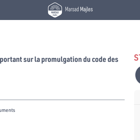
Marsad
Majles
S
portant sur la promulgation du code des
uments