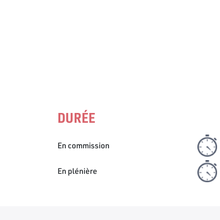
DURÉE
En commission
En plénière