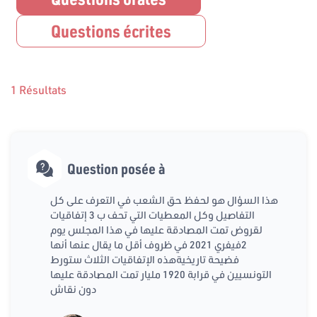
Questions écrites
1 Résultats
Question posée à
هذا السؤال هو لحفظ حق الشعب في التعرف على كل
التفاصيل وكل المعطيات التي تحف ب 3 إتفاقيات
لقروض تمت المصادقة عليها في هذا المجلس يوم
2فيفري 2021 في ظروف أقل ما يقال عنها أنها
فضيحة تاريخيةهذه الإتفاقيات الثلاث ستورط
التونسيين في قرابة 1920 مليار تمت المصادقة عليها
دون نقاش