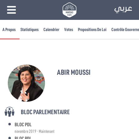
A Propos
Statistiques
Calendrier
Votes
Propositions De Loi
Contrôle Gouvern
ABIR MOUSSI
BLOC PARLEMENTAIRE
BLOC PDL
novembre 2019 - Maintenant
BLOC PDL