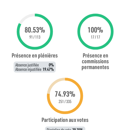
80.53%
100%
91 / 113
17 / 17
Présence en plénières
Présence en
commissions
Absence justifiée
0%
permanentes
Absence injustifiée
19.47%
74.93%
251 / 335
Participation aux votes
Discipline de vote
70.75%