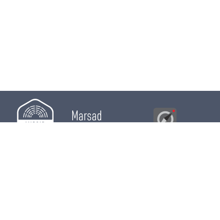
Marsad
Al Bawsala
© 2026
Majles
RÔLE LÉGISLATIF
RÔLE DE CONTRÔLE
RÔLE ÉLECTIF
CHRONIQUES
CALENDRIER
ACTUALITÉS
DÉPUTÉS
WIKI MAJLES
OPEN DATA