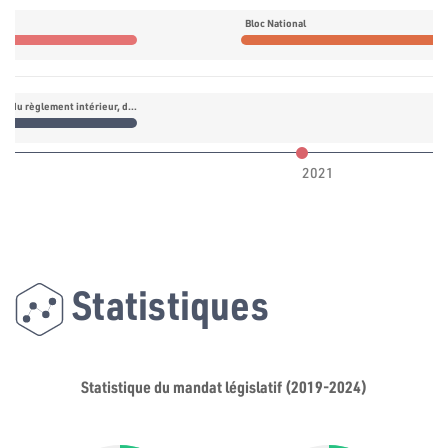
s
Bloc National
Commission du règlement intérieur, de l’immunité, des lois parlementaires et des lois électorales
2021
Statistiques
Statistique du mandat législatif (2019-2024)