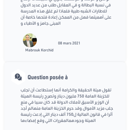
في نسبة البطالة و في المقابل طلب من عديد الدول
للاطارات الشبه طبية فلماذا تم غلق هذه المدرسة
على أهميتها فهل من الممكن إعادة فتحها خاصة أن
المبنى جاهز و الأطباء و
08 mars 2021
Mabrouk Korchid
Question posée à
تقول هيئة الحقيقة والكرامة أنها إستطاعت أن تجلب
للخزبنة العامة 750 مليون دينار وتصرح رئيسة الهيئة
أن الوزير الأسبق لأملاك الدولة قد كان سببا في منع
جلب مزيد الأموال وقد حرم الخزينة العامة منهالم أجد
أثرا في قانون المالية ل750 ألف دينار التي إدعت رئيسة
الهيئة وجودهمالمقررات التي وقع إمضاءها