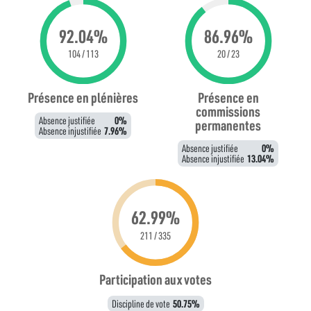
92.04%
86.96%
104 / 113
20 / 23
Présence en plénières
Présence en
commissions
Absence justifiée
0%
permanentes
Absence injustifiée
7.96%
Absence justifiée
0%
Absence injustifiée
13.04%
62.99%
211 / 335
Participation aux votes
Discipline de vote
50.75%