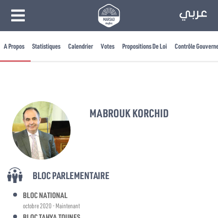
A Propos
Statistiques
Calendrier
Votes
Propositions De Loi
Contrôle Gouvern
MABROUK KORCHID
BLOC PARLEMENTAIRE
BLOC NATIONAL
octobre 2020 - Maintenant
BLOC TAHYA TOUNES