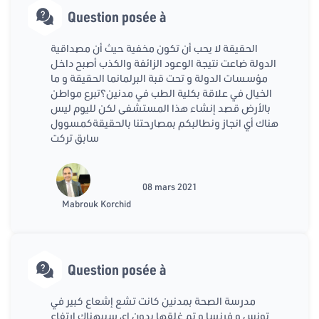
Question posée à
الحقيقة لا يحب أن تكون مخفية حيث أن مصداقية
الدولة ضاعت نتيجة الوعود الزائفة والكذب أصبح داخل
مؤسسات الدولة و تحت قبة البرلمانما الحقيقة و ما
الخيال في علاقة بكلية الطب في مدنين؟تبرع مواطن
بالأرض قصد إنشاء هذا المستشفى لكن لليوم ليس
هناك أي انجاز ونطالبكم بمصارحتنا بالحقيقةكمسوول
سابق تركت
08 mars 2021
Mabrouk Korchid
Question posée à
مدرسة الصحة بمدنين كانت تشع إشعاع كبير في
تونس و فرنسا و تم غلقها بدون اي سببهناك ارتفاع