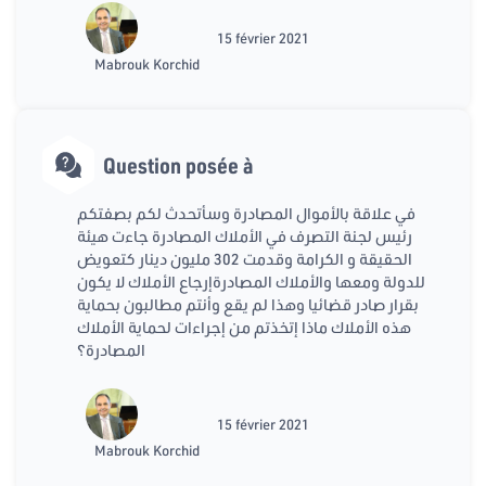
15 février 2021
Mabrouk Korchid
Question posée à
في علاقة بالأموال المصادرة وسأتحدث لكم بصفتكم
رئيس لجنة التصرف في الأملاك المصادرة جاءت هيئة
الحقيقة و الكرامة وقدمت 302 مليون دينار كتعويض
للدولة ومعها والأملاك المصادرةإرجاع الأملاك لا يكون
بقرار صادر قضائيا وهذا لم يقع وأنتم مطالبون بحماية
هذه الأملاك ماذا إتخذتم من إجراءات لحماية الأملاك
المصادرة؟
15 février 2021
Mabrouk Korchid