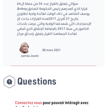
سؤالي يتعلق بالقرار عدد 34 من جملة ال64
&nbsp;قرارا الذي أصدرهم رئيس الحكومة السابق
يوسف الشاهد في ذلك الوقت لفائدة ولاية تطاوين
بتاريخ 27 أفريل 2017هذه القرارات جاءت إثر
الإحتجاجات التي شهدتها الولاية والتي عرفت بأحداث
الكامور في سنة 2017 بالإضافة للإتفاق الذي أمضي
لفائدة الجهةهذا القرار يتعلق بإحداق مركز
08 mars 2021
Jamila Jouini
Questions
Connectez vous
pour pouvoir intéragir avec