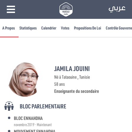
A Propos
Statistiques
Calendrier
Votes
Propositions De Loi
Contrôle Gouvern
JAMILA JOUINI
Né à Tataouine , Tunisie
58 ans
Enseignante du secondaire
BLOC PARLEMENTAIRE
BLOC ENNAHDHA
novembre 2019 - Maintenant
MOUVEMENT ENNAHDHA