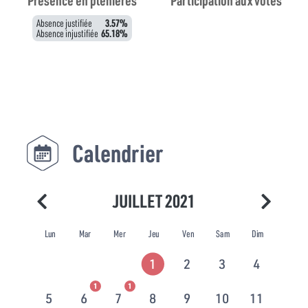
Présence en plénières
Participation aux votes
Absence justifiée
3.57%
Absence injustifiée
65.18%
Calendrier
JUILLET 2021
Lun
Mar
Mer
Jeu
Ven
Sam
Dim
1
2
3
4
1
1
5
6
7
8
9
10
11