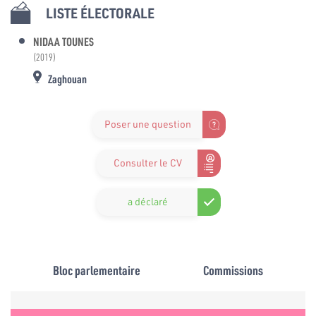
LISTE ÉLECTORALE
NIDAA TOUNES
(2019)
Zaghouan
Poser une question
Consulter le CV
a déclaré
Bloc parlementaire
Commissions
e