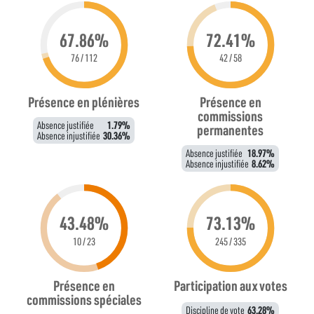
67.86%
72.41%
76 / 112
42 / 58
Présence en plénières
Présence en
commissions
Absence justifiée
1.79%
permanentes
Absence injustifiée
30.36%
Absence justifiée
18.97%
Absence injustifiée
8.62%
43.48%
73.13%
10 / 23
245 / 335
Présence en
Participation aux votes
commissions spéciales
Discipline de vote
63.28%