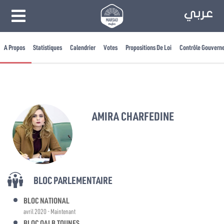
A Propos
Statistiques
Calendrier
Votes
Propositions De Loi
Contrôle Gouvern
AMIRA CHARFEDINE
BLOC PARLEMENTAIRE
BLOC NATIONAL
avril 2020 - Maintenant
BLOC QALB TOUNES