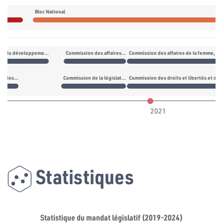
Bloc National
Commission du développement régional
Commission des affaires de la femme, de la famille, de l’enfance, de la jeunesse et des personnes âgées
Commission des affaires de la femme, de 
Commission des droits et libertés et des relations extérieures
Commission de la législation générale
Commission des droits et libertés et des
2021
Statistiques
Statistique du mandat législatif (2019-2024)