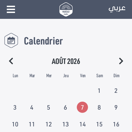
Calendrier
AOÛT 2026
Lun
Mar
Mer
Jeu
Ven
Sam
Dim
1
2
3
4
5
6
7
8
9
10
11
12
13
14
15
16