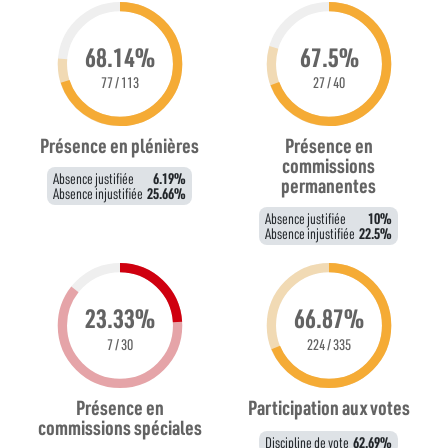
68.14%
67.5%
77 / 113
27 / 40
Présence en plénières
Présence en
commissions
Absence justifiée
6.19%
permanentes
Absence injustifiée
25.66%
Absence justifiée
10%
Absence injustifiée
22.5%
23.33%
66.87%
7 / 30
224 / 335
Présence en
Participation aux votes
commissions spéciales
Discipline de vote
62.69%