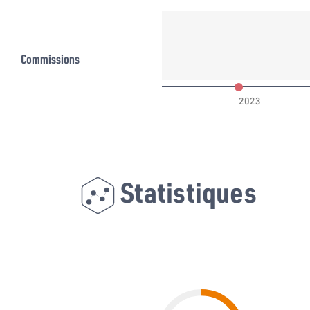
Commissions
022
2023
Statistiques