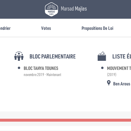
Marsad
Majles
endrier
Votes
Propositions De Loi
BLOC PARLEMENTAIRE
LISTE 
BLOC TAHYA TOUNES
MOUVEMENT T
novembre 2019 - Maintenant
(2019)
Ben Arous