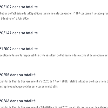
020/109 dans sa totalité
robation de l'adhésion de la République tunisienne à la convention n° 187 concernant le cadre promo
l à Genève le 15 Juin 2006
020/147 dans sa totalité
021/009 dans sa totalité
ceptionnelles sur la responsabilité civile résultant de l’utilisation des vaccins et des médicamen
20/55 dans sa totalité
et-loi du Chef du Gouvernement n°7-2020 du 17 avril 2020, relatif à la fixation de dispositions 
treprises publiques et des services administratifs
20/66 dans sa totalité
et-loi du Chef du Gouvernement n°18-2020 du 12 mai 2020, relatif à la prorogation du délai relat