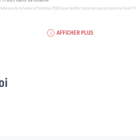
 l'adhésion de la Tunisie à l"initiative COVAX pour faciliter l'accès aux vaccins contre le Covid-19
AFFICHER PLUS
oi