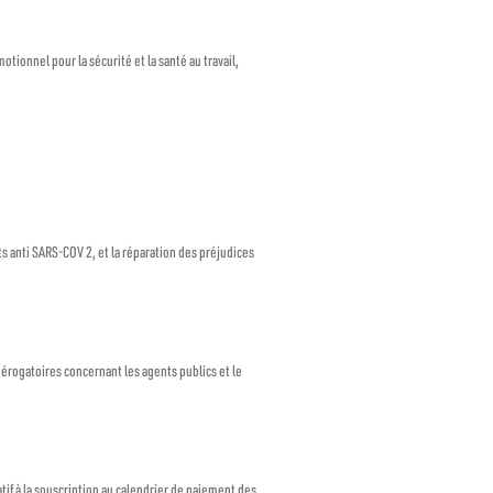
tionnel pour la sécurité et la santé au travail,
ts anti SARS-COV 2, et la réparation des préjudices
dérogatoires concernant les agents publics et le
if à la souscription au calendrier de paiement des