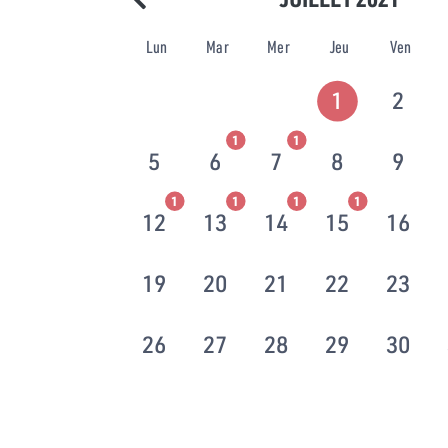
Lun
Mar
Mer
Jeu
Ven
1
2
1
1
5
6
7
8
9
1
1
1
1
12
13
14
15
16
19
20
21
22
23
26
27
28
29
30