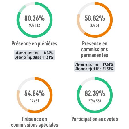
80.36%
58.82%
90 / 112
30 / 51
Présence en plénières
Présence en
commissions
Absence justifiée
8.04%
permanentes
Absence injustifiée
11.61%
Absence justifiée
19.61%
Absence injustifiée
21.57%
54.84%
82.39%
17 / 31
276 / 335
Présence en
Participation aux votes
commissions spéciales