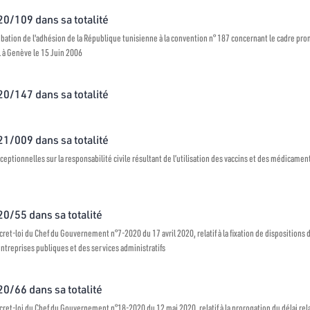
020/109 dans sa totalité
robation de l'adhésion de la République tunisienne à la convention n° 187 concernant le cadre promo
l à Genève le 15 Juin 2006
020/147 dans sa totalité
021/009 dans sa totalité
ceptionnelles sur la responsabilité civile résultant de l’utilisation des vaccins et des médicamen
20/55 dans sa totalité
et-loi du Chef du Gouvernement n°7-2020 du 17 avril 2020, relatif à la fixation de dispositions 
treprises publiques et des services administratifs
20/66 dans sa totalité
et-loi du Chef du Gouvernement n°18-2020 du 12 mai 2020, relatif à la prorogation du délai relat