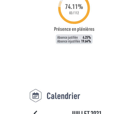
74.11%
83 / 112
Présence en plénières
Absence justifiée
6.25%
Absence injustifiée
19.64%
Calendrier
JUILLET 2021