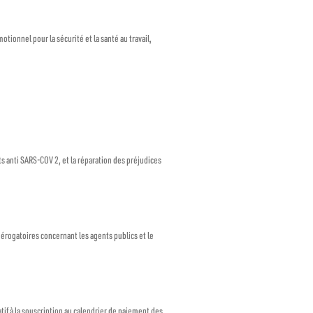
tionnel pour la sécurité et la santé au travail,
ts anti SARS-COV 2, et la réparation des préjudices
dérogatoires concernant les agents publics et le
if à la souscription au calendrier de paiement des