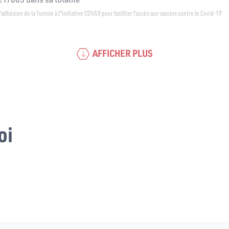
 l'adhésion de la Tunisie à l"initiative COVAX pour faciliter l'accès aux vaccins contre le Covid-19
AFFICHER PLUS
oi