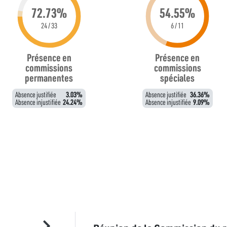
72.73%
54.55%
24 / 33
6 / 11
Présence en
Présence en
commissions
commissions
permanentes
spéciales
Absence justifiée
3.03%
Absence justifiée
36.36%
Absence injustifiée
24.24%
Absence injustifiée
9.09%