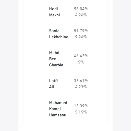
Hedi
58.04%
Makni
4.26%
Sonia
51.79%
Lekhchine
9.26%
Mehdi
46.43%
Ben
5%
Gharbia
Lotfi
36.61%
Ali
4.23%
Mohamed
13.39%
Kamel
5.15%
Hamzaoui