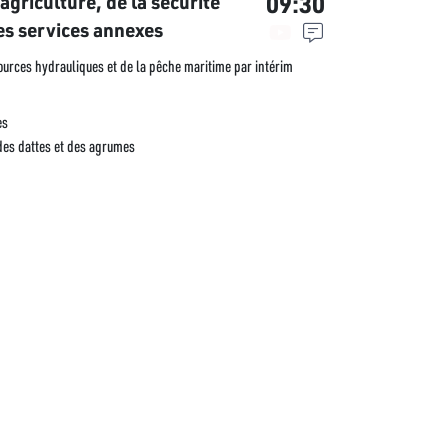
09:30
griculture, de la sécurité
es services annexes
sources hydrauliques et de la pêche maritime par intérim
es
 des dattes et des agrumes