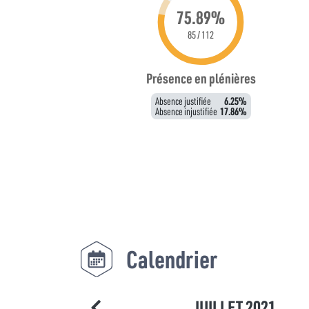
75.89%
85 / 112
Présence en plénières
Absence justifiée
6.25%
Absence injustifiée
17.86%
Calendrier
JUILLET 2021