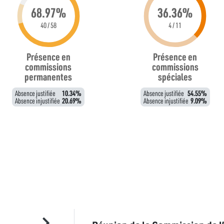
68.97%
36.36%
40 / 58
4 / 11
Présence en
Présence en
commissions
commissions
permanentes
spéciales
Absence justifiée
10.34%
Absence justifiée
54.55%
Absence injustifiée
20.69%
Absence injustifiée
9.09%