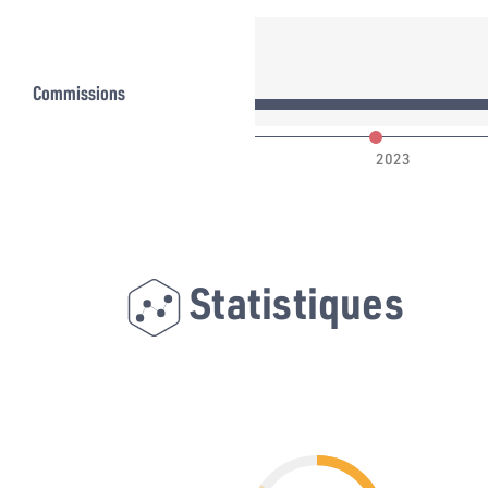
Commissions
022
2023
Statistiques