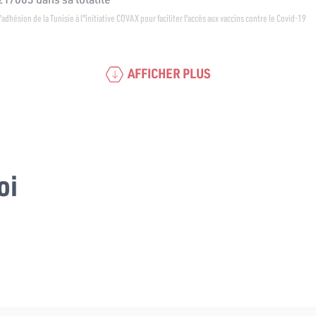
 l'adhésion de la Tunisie à l"initiative COVAX pour faciliter l'accès aux vaccins contre le Covid-19
AFFICHER PLUS
oi