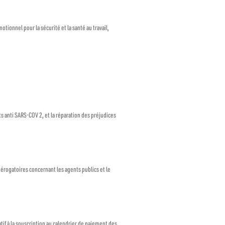
tionnel pour la sécurité et la santé au travail,
ts anti SARS-COV 2, et la réparation des préjudices
dérogatoires concernant les agents publics et le
if à la souscription au calendrier de paiement des