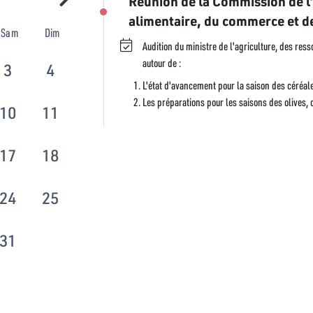
Réunion de la Commission de l’a
alimentaire, du commerce et d
Sam
Dim
Audition du ministre de l'agriculture, des res
autour de :
3
4
L'état d'avancement pour la saison des céréal
Les préparations pour les saisons des olives,
10
11
17
18
24
25
31