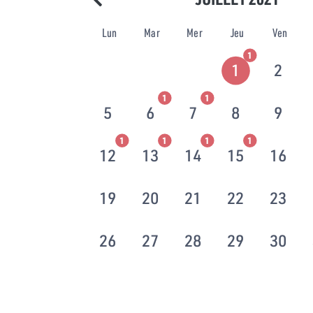
Lun
Mar
Mer
Jeu
Ven
1
1
2
1
1
5
6
7
8
9
1
1
1
1
12
13
14
15
16
19
20
21
22
23
26
27
28
29
30