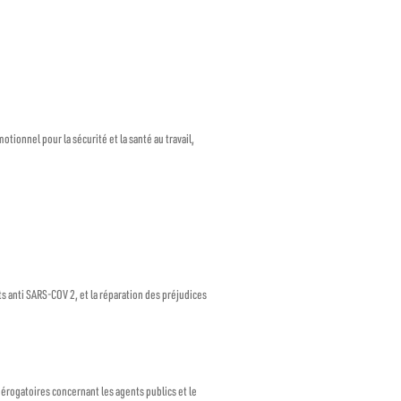
tionnel pour la sécurité et la santé au travail,
ts anti SARS-COV 2, et la réparation des préjudices
dérogatoires concernant les agents publics et le