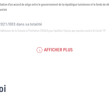
probation d'un accord de siège entre le gouvernement de la république tunisienne et le fonds de 
Tunisie
 2021/003 dans sa totalité
 l'adhésion de la Tunisie à l"initiative COVAX pour faciliter l'accès aux vaccins contre le Covid-19
AFFICHER PLUS
oi