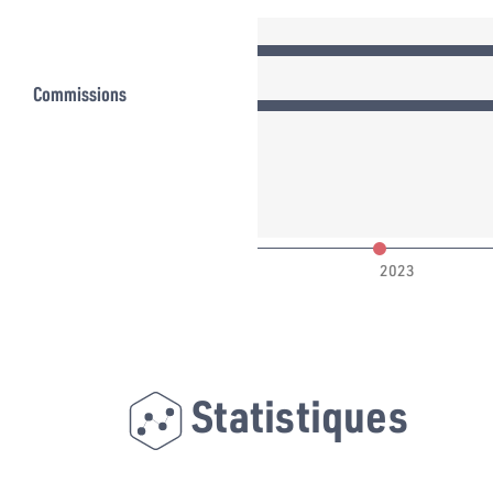
xes
Commissions
022
2023
Statistiques