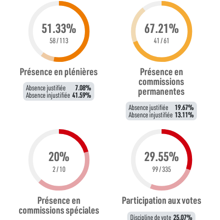
51.33%
67.21%
58 / 113
41 / 61
Présence en plénières
Présence en
commissions
Absence justifiée
7.08%
permanentes
Absence injustifiée
41.59%
Absence justifiée
19.67%
Absence injustifiée
13.11%
20%
29.55%
2 / 10
99 / 335
Présence en
Participation aux votes
commissions spéciales
Discipline de vote
25.07%