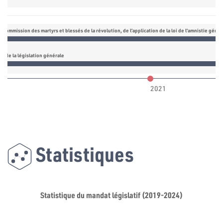
Commission des martyrs et blessés de la révolution, de l’application de la loi de l’amnistie généra
n de la législation générale
2021
Statistiques
Statistique du mandat législatif (2019-2024)