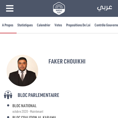
A Propos
Statistiques
Calendrier
Votes
Propositions De Loi
Contrôle Gouvern
FAKER CHOUIKHI
BLOC PARLEMENTAIRE
BLOC NATIONAL
octobre 2020 - Maintenant
BLOC COALITION AL KARAMA