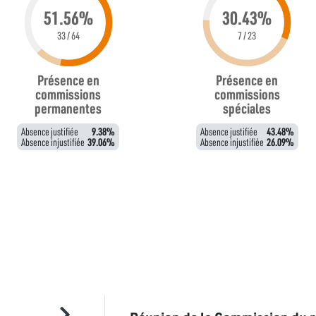
51.56%
30.43%
33 / 64
7 / 23
Présence en
Présence en
commissions
commissions
permanentes
spéciales
Absence justifiée
9.38%
Absence justifiée
43.48%
Absence injustifiée
39.06%
Absence injustifiée
26.09%