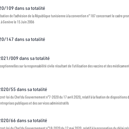
020/109 dans sa totalité
robation de l'adhésion de la République tunisienne à la convention n° 187 concernant le cadre promo
l à Genève le 15 Juin 2006
020/147 dans sa totalité
 2021/009 dans sa totalité
ceptionnelles sur la responsabilité civile résultant de l’utilisation des vaccins et des médicamen
 2020/55 dans sa totalité
et-loi du Chef du Gouvernement n°7-2020 du 17 avril 2020, relatif à la fixation de dispositions 
treprises publiques et des services administratifs
 2020/66 dans sa totalité
et-loi du Chef du Gouvernement n°18-2020 du 12 mai 2020, relatif à la prorogation du délai relat