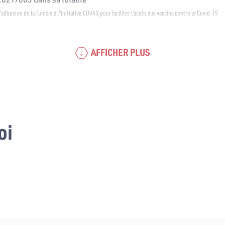
 l'adhésion de la Tunisie à l"initiative COVAX pour faciliter l'accès aux vaccins contre le Covid-19
AFFICHER PLUS
oi