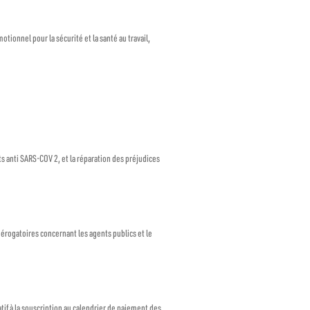
tionnel pour la sécurité et la santé au travail,
ts anti SARS-COV 2, et la réparation des préjudices
dérogatoires concernant les agents publics et le
if à la souscription au calendrier de paiement des