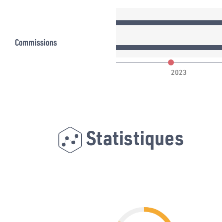
Commissions
022
2023
Statistiques