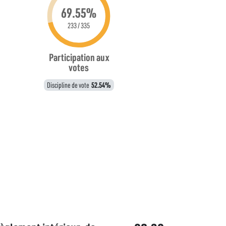
69.55%
233 / 335
Participation aux
votes
Discipline de vote
52.54%