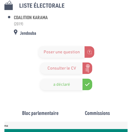
LISTE ÉLECTORALE
COALITION KARAMA
(2019)
Jendouba
Poser une question
Consulter le CV
a déclaré
Bloc parlementaire
Commissions
Karama