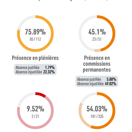
75.89%
45.1%
85 / 112
23 / 51
Présence en plénières
Présence en
commissions
Absence justifiée
1.79%
permanentes
Absence injustifiée
22.32%
Absence justifiée
5.88%
Absence injustifiée
49.02%
9.52%
54.03%
2 / 21
181 / 335