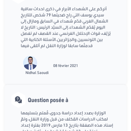
أنرحّم على الشهداء الأبرار في ذكرى احداث ساقية
سيدي يوسف التي راح ضحيتها 79 شخص.للتاريخ
الشمال الغربي قدّم شهداء في السابق ومازال إلى
اليوم يُقدّم الشهداء.إلى السيّد الرئيس: التاريخ لا
يُزيّف، قوات الإحتلال الفرنسي عند القصف لم تفصل
بين التونسيين والجزائريين.الأسئلة الكتابية التي
قدمتُها سابقا لوزارة النقل لم أتلقى فيها
08 février 2021
Nidhal Saoudi
Question posée à
الوزارة بصدد إعداد دراسة جدوى، قُمتم بتسليمها
لمكتب الدراسات المُكلف من قبل وزارة النقل، وتمّ
إسناد هذه الصفقة بتاريخ 13 مارس 2019 بفترة إعداد