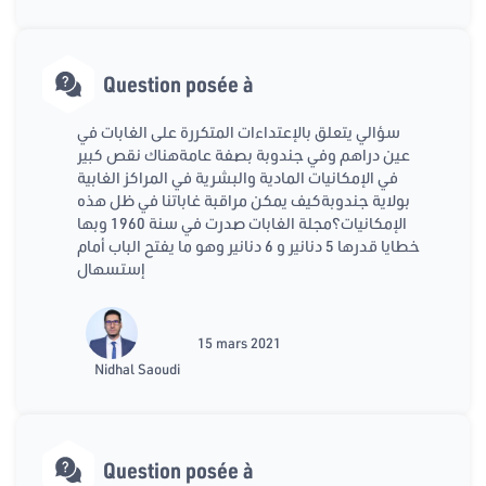
Question posée à
سؤالي يتعلق بالإعتداءات المتكررة على الغابات في
عين دراهم وفي جندوبة بصفة عامةهناك نقص كبير
في الإمكانيات المادية والبشرية في المراكز الغابية
بولاية جندوبةكيف يمكن مراقبة غاباتنا في ظل هذه
الإمكانيات؟مجلة الغابات صدرت في سنة 1960 وبها
خطايا قدرها 5 دنانير و 6 دنانير وهو ما يفتح الباب أمام
إستسهال
15 mars 2021
Nidhal Saoudi
Question posée à