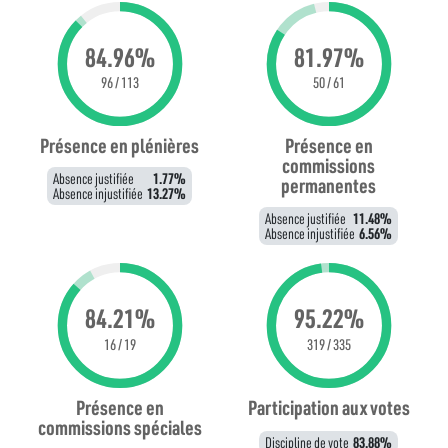
84.96%
81.97%
96 / 113
50 / 61
Présence en plénières
Présence en
commissions
Absence justifiée
1.77%
permanentes
Absence injustifiée
13.27%
Absence justifiée
11.48%
Absence injustifiée
6.56%
84.21%
95.22%
16 / 19
319 / 335
Présence en
Participation aux votes
commissions spéciales
Discipline de vote
83.88%