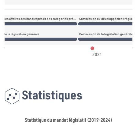
Commission des affaires des handicapés et des catégories précaires
Commission du développement régional
n de la législation générale
Commission de la législation générale
2021
Statistiques
Statistique du mandat législatif (2019-2024)