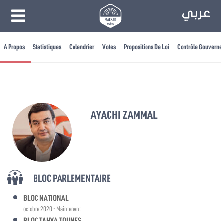
A Propos
Statistiques
Calendrier
Votes
Propositions De Loi
Contrôle Gouvern
AYACHI ZAMMAL
BLOC PARLEMENTAIRE
BLOC NATIONAL
octobre 2020 - Maintenant
BLOC TAHYA TOUNES