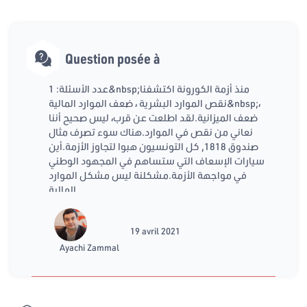
Question posée à
عدد الأسئلة: 1&nbsp;منذ أزمة الكورونة اكتشفنا
نقص الموارد البشرية ، ضعف الموارد المالية&nbsp;،
ضعف الميزانية.لقد اطلعت عن قرب، ليس صحيح أننا
نعاني من نقص في الموارد.هناك سوء تصرف مثال
صندوق 1818, كل التونسيون هبوا لتجاوز الأزمة.أين
سيارات الإسعاف التي ستساهم في المجهود الوطني
في مواجهة الأزمة.مشكلنة ليس مشكل الموارد
المالية
19 avril 2021
Ayachi Zammal