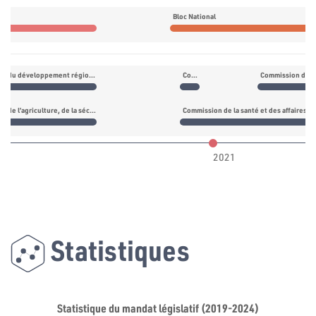
s
Bloc National
Commission du développement régional
Commission des affaires des tunisiens à l’étranger
Commission des af
Commission de l’agriculture, de la sécurité alimentaire, du commerce et des services annexes
Commission de la santé et des affaires so
2021
Statistiques
Statistique du mandat législatif (2019-2024)