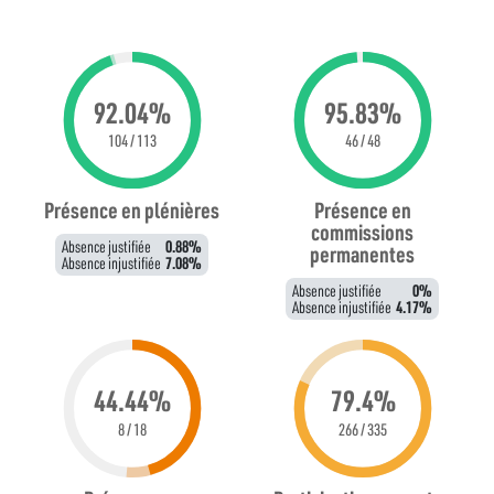
92.04%
95.83%
104 / 113
46 / 48
Présence en plénières
Présence en
commissions
Absence justifiée
0.88%
permanentes
Absence injustifiée
7.08%
Absence justifiée
0%
Absence injustifiée
4.17%
44.44%
79.4%
8 / 18
266 / 335