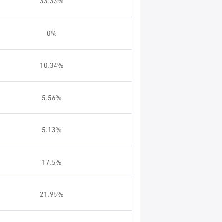
33.33%
0%
10.34%
5.56%
5.13%
17.5%
21.95%