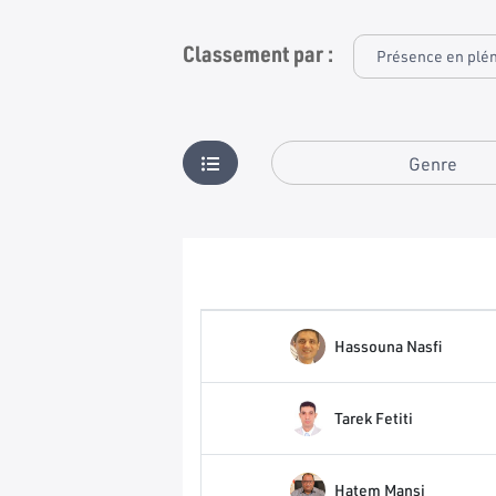
Classement par :
Genre
Hassouna Nasfi
Tarek Fetiti
Hatem Mansi