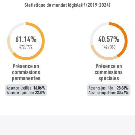
Statistique du mandat législatif (2019-2024)
61.14%
40.57%
472 / 772
142 / 350
Présence en
Présence en
commissions
commissions
permanentes
spéciales
Absence justifiée
16.06%
Absence justifiée
28.86%
Absence injustifiée
22.8%
Absence injustifiée
30.57%