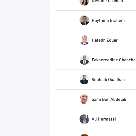
Nesrine Laamari
Haythem Brahem
Hafedh Zouari
Fakhereedine Chabch
Souhaib Ouadhan
Sami Ben Abdelali
Ali Hermassi