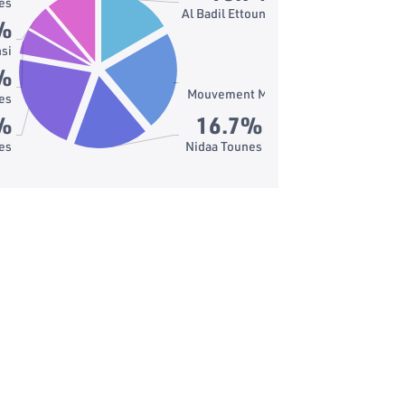
es
Al Badil Ettounsi
%
si
22.2%
%
Mouvement Machrouu Tounes
es
%
16.7%
tes
Nidaa Tounes