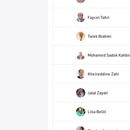
Faycel Tahri
Tarek Brahmi
Mohamed Sadok Kahbi
Kheireddine Zahi
Jalal Zayati
Lilia Bellil