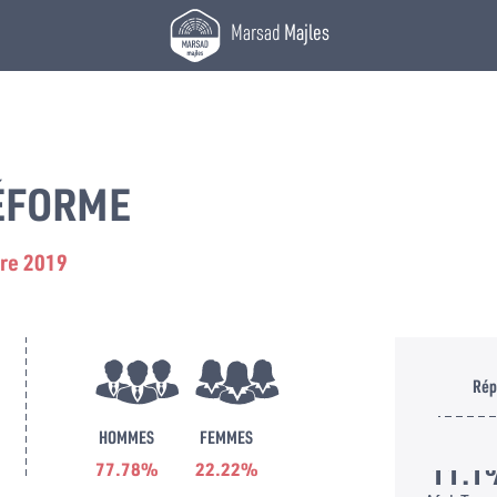
Marsad
Majles
RÉFORME
re 2019
Rép
HOMMES
FEMMES
11.1
77.78%
22.22%