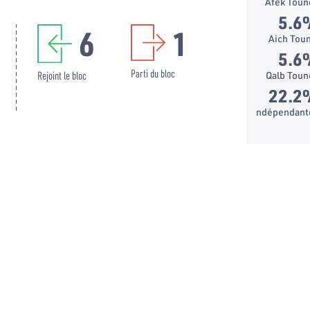
Afek Toun
5.6
6
1
Aich Toun
5.6
Parti du bloc
Rejoint le bloc
Qalb Toun
22.2
listes indépendan