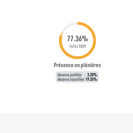
77.36%
1415 / 1829
Présence en plénières
Absence justifiée
3.28%
Absence injustifiée
19.35%