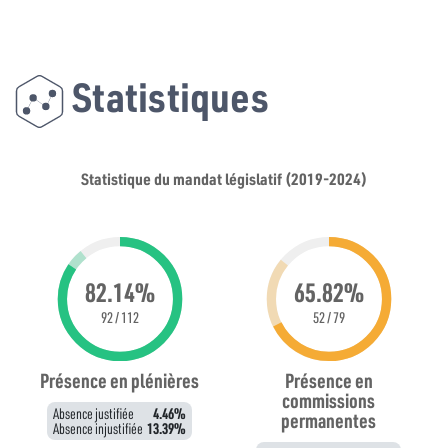
Statistiques
Statistique du mandat législatif (2019-2024)
82.14%
65.82%
92 / 112
52 / 79
Présence en plénières
Présence en
commissions
Absence justifiée
4.46%
permanentes
Absence injustifiée
13.39%