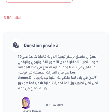
3 Résultats
Question posée à
10السؤال متعلق بإستراتيجية الدولة كاملة خاصة على
ضوء التجارب المقاربةمدى التطور التكنولوجي والرقمي
والعلمي في بلادنا ودور وزارة الدفاع في هذا المجالما
هو مآل التيارات الخفيفة في تونس Les
drones&nbsp;؟نحن في بلاد لها منظومة أمنية جدية
لكن نحن نجاور دول لها تحديات أمنية شديدةما هو دور
وزارة ادفاع في دعم
07 juin 2021
Sayida Ounissi