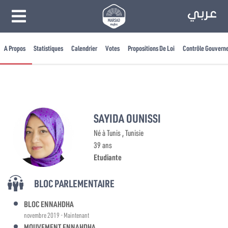
A Propos
Statistiques
Calendrier
Votes
Propositions De Loi
Contrôle Gouvern
SAYIDA OUNISSI
Né à Tunis , Tunisie
39 ans
Etudiante
BLOC PARLEMENTAIRE
BLOC ENNAHDHA
novembre 2019 - Maintenant
MOUVEMENT ENNAHDHA