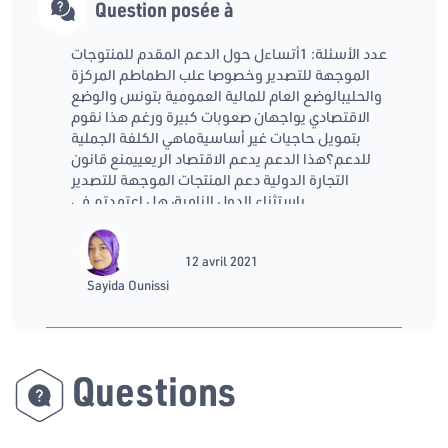
Question posée à
عدد الأسئلة: 1أتساءل حول الدعم المقدم للمنتوجات
الموجهة للتصدير وخصوصا علب الطماطم المركزة
والحليبالوضع العام للمالية العمومية بتونس والوضع
الاقتصادي يواجهان صعوبات كبيرة ورغم هذا نقوم
بتمويل حاجيات غير أساسيةماهي الكلفة الجملية
للدعم؟هذا الدعم يدعم الاقتصاد الريعييمنع قانون
التجارة الدولية دعم المنتجات الموجهة للتصدير
باستثناء الدول النامية، هل اعتمدتم في
12 avril 2021
Sayida Ounissi
Questions