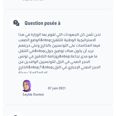
Question posée à
نحن نثمن كل الجهودات التي تقوم بها الوزارة في هذا
الوضع الصعب&nbsp;الاستراتيجية الوطنية للتلقيح
فيها انعكاسات على التونسيين بالخارج وعلى حريتهم
في التنقل&nbsp;نريد أن يكون هناك توضيح حول
روزنامة التلاقيح في تونس&nbsp;ما هو مدى نجاعة
الحجر الصحي في النزل للتونسيين الوافدين من
الخارج&nbsp;؟&nbsp;الحجر الصحي الإجباري في النزل
له انعكاسات سيئة
07 juin 2021
Sayida Ounissi