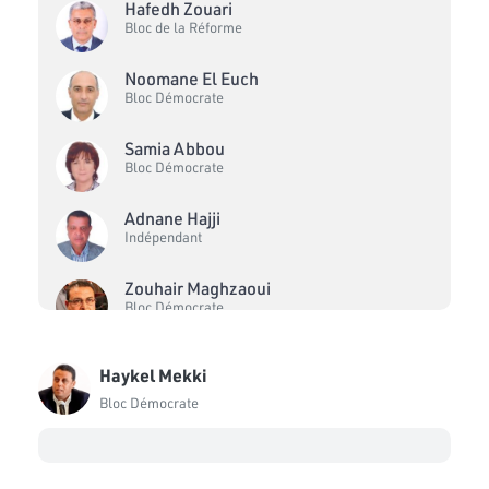
Hafedh Zouari
Bloc de la Réforme
Noomane El Euch
Bloc Démocrate
Samia Abbou
Bloc Démocrate
Adnane Hajji
Indépendant
Zouhair Maghzaoui
Bloc Démocrate
Sahbi Atig
Haykel Mekki
Bloc Ennahdha
Bloc Démocrate
Noureddine Bhiri
Bloc Ennahdha