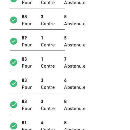
Pour
Contre
Abstenu.e
Mongi Rahoui
Indépendant
88
3
5
Faycel Tebini
Pour
Contre
Abstenu.e
Indépendant
89
1
5
Ridha Dellai
Pour
Contre
Abstenu.e
Bloc Démocrate
Jamila Debbech
83
1
7
Bloc Ennahdha
Pour
Contre
Abstenu.e
Samir Dilou
83
3
6
Bloc Ennahdha
Pour
Contre
Abstenu.e
Sayida Ounissi
Bloc Ennahdha
83
3
8
Pour
Contre
Abstenu.e
Neji Jmal
Bloc Ennahdha
81
4
8
Pour
Contre
Abstenu.e