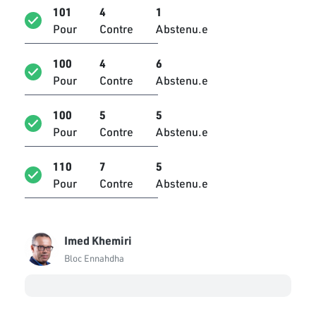
Sameh Dammak
101
4
1
Bloc Qalb Tounes
Pour
Contre
Abstenu.e
Ridha Charfeddine
100
4
6
Bloc National
Pour
Contre
Abstenu.e
Mustapha Ben Ahmed
Bloc Tahya Tounes
100
5
5
Pour
Contre
Abstenu.e
Lotfi Ali
Bloc Tahya Tounes
110
7
5
Pour
Contre
Abstenu.e
Tarek Fetiti
Bloc de la Réforme
Wafa Attia
Imed Khemiri
Bloc Ennahdha
Bloc Ennahdha
Marouan Falfel
Bloc Tahya Tounes