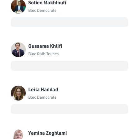
Sofien Makhloufi
Abdesslam Ben Amara
Bloc Démocrate
Bloc Démocrate
Amal Saidi
Bloc Démocrate
Awatef Ftirich
Oussama Khlifi
Bloc Coalition Al Karama
Bloc Qalb Tounes
Ayachi Zammal
Bloc National
Ayatallah Hichri
Indépendant
Leila Haddad
Bloc Démocrate
Badredine Gammoudi
Bloc Démocrate
Bechr Chebbi
Bloc Ennahdha
Yamina Zoghlami