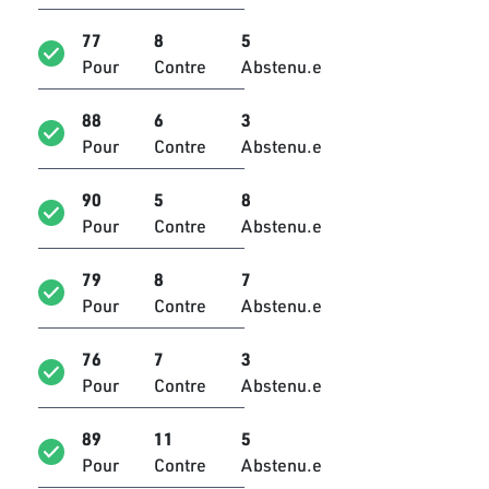
Maher Madhioub
Bloc Ennahdha
77
8
5
Pour
Contre
Abstenu.e
Fathi Ayadi
Bloc Ennahdha
88
6
3
Pour
Contre
Abstenu.e
Naoufel Jammali
Bloc Ennahdha
90
5
8
Hayet Omri
Pour
Contre
Abstenu.e
Bloc Ennahdha
79
8
7
Zied Laadhari
Pour
Contre
Abstenu.e
Indépendant
Bechir Khelifi
76
7
3
Bloc Ennahdha
Pour
Contre
Abstenu.e
Jamila Jouini
89
11
5
Bloc Ennahdha
Pour
Contre
Abstenu.e