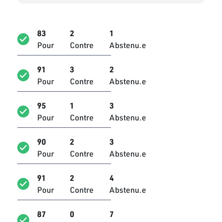
Mohamed Hsairi
Bloc Qalb Tounes
83
2
1
Mohamed Zaabi
Pour
Contre
Abstenu.e
Bloc Qalb Tounes
Mohamed Karim Krifa
91
3
2
Bloc PDL
Pour
Contre
Abstenu.e
Mohamed Lazher Rama
95
1
3
Bloc Ennahdha
Pour
Contre
Abstenu.e
Mohamed Naceur Bousen
Bloc Coalition Al Karama
90
2
3
Pour
Contre
Abstenu.e
Mohamed Saleh Ltifi
Bloc Qalb Tounes
91
2
4
Pour
Contre
Abstenu.e
Mohamed Skhiri
Bloc Qalb Tounes
87
0
7