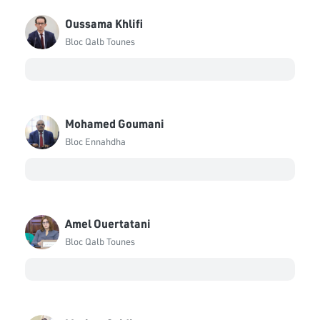
Abdelhamid Marzouki
Bloc Qalb Tounes
Oussama Khlifi
Bloc Qalb Tounes
Abdallah Hrizi
Bloc Ennahdha
Abdelmajid Ammar
Bloc Ennahdha
Mohamed Goumani
Abderrazek Aouidet
Bloc Ennahdha
Bloc Démocrate
Abir Moussi
Bloc PDL
Amel Ouertatani
Ahmed Belgacem
Bloc Qalb Tounes
Bloc Ennahdha
Ahmed Ben Ayed
Bloc Coalition Al Karama