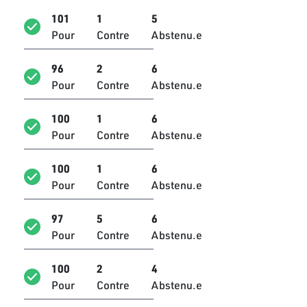
Yamina Zoghlami
101
1
5
Bloc Ennahdha
Pour
Contre
Abstenu.e
Aroua Ben Abbas
Bloc Ennahdha
96
2
6
Pour
Contre
Abstenu.e
Ibtihej Ben Helal
Bloc Qalb Tounes
100
1
6
Pour
Contre
Abstenu.e
Hassouna Nasfi
Bloc de la Réforme
100
1
6
Sofien Toubel
Pour
Contre
Abstenu.e
Bloc Qalb Tounes
97
5
6
Imed Ouled Jebril
Pour
Contre
Abstenu.e
Bloc National
100
2
4
Walid Jalled
Bloc Tahya Tounes
Pour
Contre
Abstenu.e