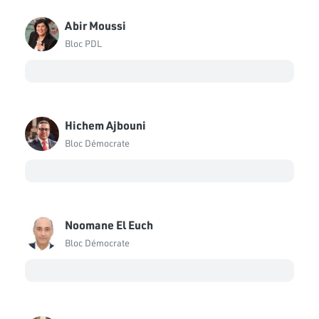
Emna Ben Hmayed
Bloc Ennahdha
Abir Moussi
Bloc PDL
Mohamed Zrig
Bloc Ennahdha
Oussama Sghaier
Bloc Ennahdha
Hichem Ajbouni
Moez Belhaj Rhouma
Bloc Démocrate
Bloc Ennahdha
Yassine Ayari
Indépendant
Noomane El Euch
Nesrine Laamari
Bloc Démocrate
Bloc de la Réforme
Abdellatif Aloui
Bloc Coalition Al Karama