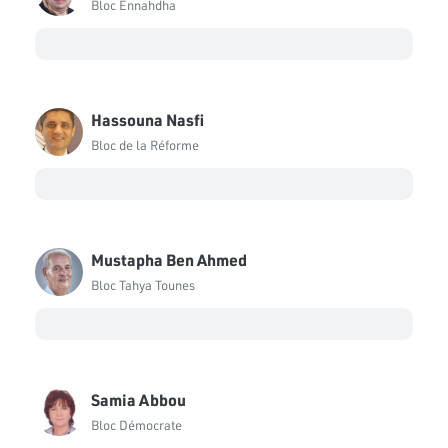
Bloc Ennahdha
Belgacem Hssan
Bloc Ennahdha
Chadia Hafsouni
Bloc Qalb Tounes
Hassouna Nasfi
Chiraz Chebbi
Bloc de la Réforme
Bloc Qalb Tounes
Chokri Belhaj Amara
Bloc Ennahdha
Mustapha Ben Ahmed
Chokri Dhouibi
Bloc Démocrate
Bloc Tahya Tounes
Fadhel Ouej
Bloc PDL
Faiza Bouhlel
Samia Abbou
Bloc Ennahdha
Bloc Démocrate