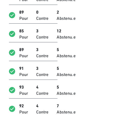
Zeineb Brahmi
Bloc Ennahdha
89
0
2
Pour
Contre
Abstenu.e
Ferida Laabidi
Bloc Ennahdha
85
3
12
Mahbouba Ben Dhifallah
Pour
Contre
Abstenu.e
Bloc Ennahdha
89
3
5
Imed Khemiri
Pour
Contre
Abstenu.e
Bloc Ennahdha
Latifa Habachi
91
3
5
Bloc Ennahdha
Pour
Contre
Abstenu.e
Ameur Laraiedh
93
4
5
Bloc Ennahdha
Pour
Contre
Abstenu.e
Heger Bouzemmi
92
4
7
Bloc Ennahdha
Pour
Contre
Abstenu.e