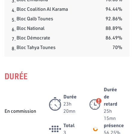
3.
Bloc Coalition Al Karama
94.44%
4.
Bloc Qalb Tounes
92.86%
5.
Bloc National
88.89%
6.
Bloc Démocrate
86.49%
7.
Bloc Tahya Tounes
70%
8.
DURÉE
Durée
Durée
de
23h
retard
En commission
20mn
25h
15mn
Total
présence
3
56.25%