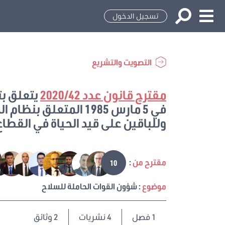
تسجيل الدخول
التصويت والتشريع
مقترح قانون عدد 2020/42
في 5 مارس 1985 المتعلق
وللباقين على قيد الحياة في القطاع
مقترح من
:
10
موضوع
: شؤون القوات الحاملة للسلاح
1
فصل
4 نشريات
2 وثائق