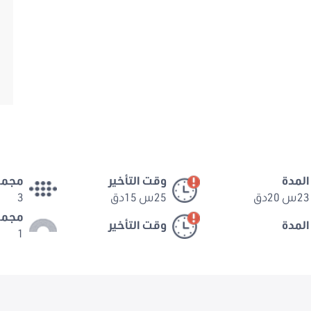
المدة
وقت التأخير
مجمو
23س 20دق
25س 15دق
3
مجمو
المدة
وقت التأخير
1