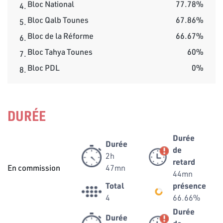
Bloc National
77.78%
4.
Bloc Qalb Tounes
67.86%
5.
Bloc de la Réforme
66.67%
6.
Bloc Tahya Tounes
60%
7.
Bloc PDL
0%
8.
DURÉE
Durée
Durée
de
2h
retard
En commission
47mn
44mn
Total
présence
4
66.66%
Durée
Durée