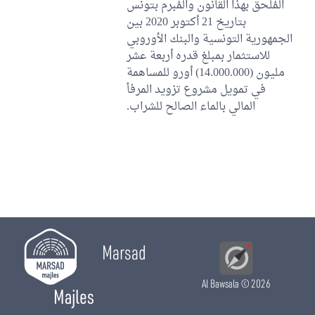
المُلحق بهذا القانون والمُبرم بتونس
بتاريخ 21 أكتوبر 2020 بين
الجمهورية التونسية والبنك الأوروبي
للاستثمار بمبلغ قدره أربعة عشر
مليون (14.000.000) أورو للمساهمة
في تمويل مشروع تزويد المرفأ
المالي بالماء الصالح للشراب.
Marsad
Al Bawsala
© 2026
Majles