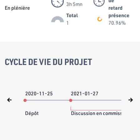
de
3h 5mn
En plénière
retard
Total
présence
1
70.96%
CYCLE DE VIE DU PROJET
2020-11-25
2021-01-27
202
Dépôt
Discussion en commission