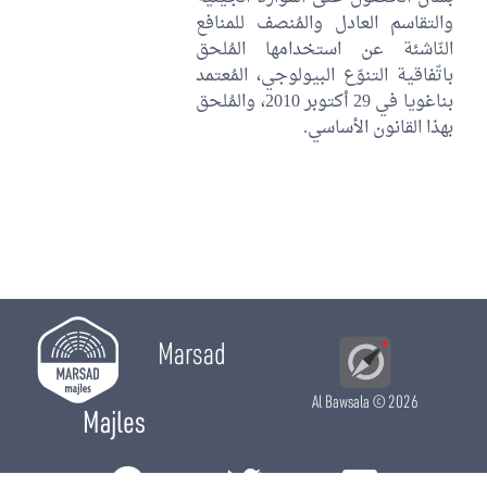
والتقاسم العادل والمُنصف للمنافع
النّاشئة عن استخدامها المُلحق
باتّفاقية التنوّع البيولوجي، المُعتمد
بناغويا في 29 أكتوبر 2010، والمُلحق
بهذا القانون الأساسي.
Marsad
Al Bawsala
© 2026
Majles