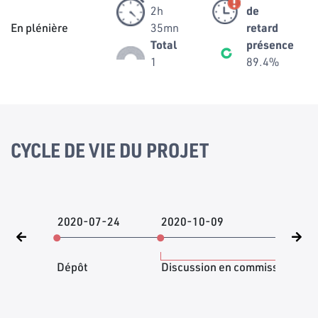
2h
de
En plénière
35mn
retard
Total
présence
1
89.4%
CYCLE DE VIE DU PROJET
2020-07-24
2020-10-09
202
Dépôt
Discussion en commission