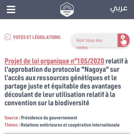
VOTES ET LÉGISLATIONS
Voir tous les
votes
Projet de loi organique n°105/2020
relatif à
l'approbation du protocole "Nagoya" sur
l’accès aux ressources génétiques et le
partage juste et équitable des avantages
découlant de leur utilisation relatif à la
convention sur la biodiversité
Source
: Présidence du gouvernement
Thème
: Relations extérieures et coopération internationale