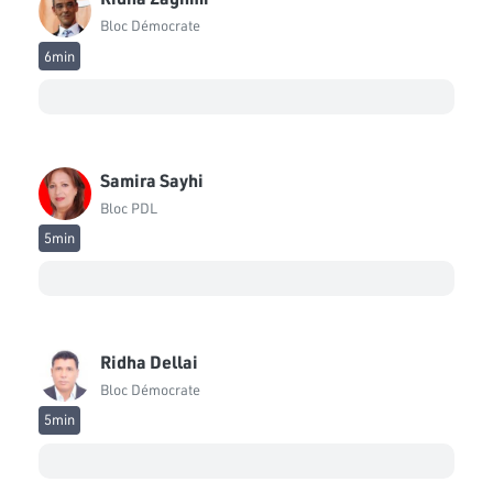
Bloc Démocrate
Oussama Khlifi
Bloc Qalb Tounes
6min
Rabeb Ben Letaief
Bloc Ennahdha
Rached Ghannouchi
Samira Sayhi
Bloc Ennahdha
Bloc PDL
5min
Rafik Amara
Bloc Qalb Tounes
Ridha Jaouadi
Indépendant
Ridha Dellai
Ridha Zaghmi
Bloc Démocrate
Bloc Démocrate
5min
Mohamed Sadok Kahbich
Bloc de la Réforme