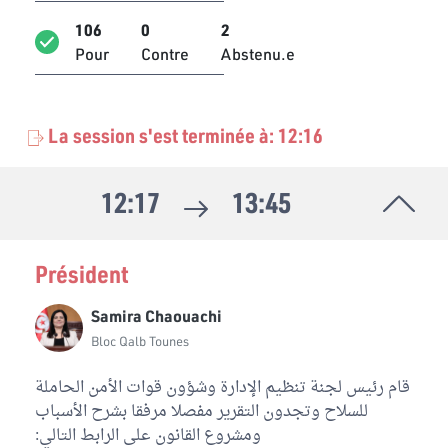
106
0
2
Latifa Habachi
Bloc Ennahdha
Pour
Contre
Abstenu.e
Ameur Laraiedh
Bloc Ennahdha
La session s'est terminée à: 12:16
Heger Bouzemmi
Bloc Ennahdha
12:17
13:45
Maher Madhioub
Bloc Ennahdha
Président
Fathi Ayadi
Bloc Ennahdha
Samira Chaouachi
Bloc Qalb Tounes
Naoufel Jammali
Bloc Ennahdha
قام رئيس لجنة تنظيم الإدارة وشؤون قوات الأمن الحاملة
للسلاح وتجدون التقرير مفصلا مرفقا بشرح الأسباب
Hayet Omri
ومشروع القانون على الرابط التالي:
Bloc Ennahdha