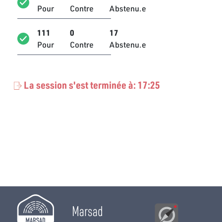
Pour
Contre
Abstenu.e
Hatem Mansi
Bloc de la Réforme
111
0
17
Pour
Contre
Abstenu.e
Haythem Brahem
Bloc de la Réforme
Hichem Ajbouni
La session s'est terminée à: 17:25
Bloc Démocrate
Hussein Jenayah
Bloc Tahya Tounes
Houssem Moussa
Bloc Démocrate
Imen Bettaieb
Indépendant
Issam Bargougui
Marsad
Indépendant