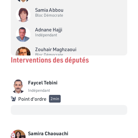
Samia Abbou
Bloc Démocrate
Adnane Hajji
Indépendant
Zouhair Maghzaoui
Bloc Démocrate
Interventions des députés
Sahbi Atig
Bloc Ennahdha
Faycel Tebini
Noureddine Bhiri
Indépendant
Bloc Ennahdha
Point d'ordre
2min
Emna Ben Hmayed
Bloc Ennahdha
Mohamed Zrig
Samira Chaouachi
Bloc Ennahdha