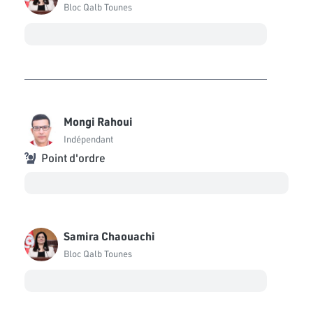
Bloc Qalb Tounes
Oussama Sghaier
Bloc Ennahdha
Moez Belhaj Rhouma
Bloc Ennahdha
Yassine Ayari
Mongi Rahoui
Indépendant
Indépendant
Nesrine Laamari
Point d'ordre
Bloc de la Réforme
Abdellatif Aloui
Bloc Coalition Al Karama
Samira Chaouachi
Abdesslam Ben Amara
Bloc Qalb Tounes
Bloc Démocrate
Amal Saidi
Bloc Démocrate