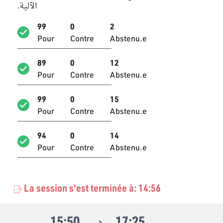
الآلية.
Mohamed Mourad Hamzaoui
Indépendant
99
0
2
Pour
Contre
Abstenu.e
Moussa Ben Ahmed
Bloc Ennahdha
89
0
12
Pour
Contre
Abstenu.e
Mustapha Gharbi
Bloc PDL
99
0
15
Pour
Contre
Abstenu.e
Nabil Hajji
Bloc Démocrate
94
0
14
Naima Mansouri
Pour
Contre
Abstenu.e
Bloc Qalb Tounes
Nejmeddine Ben Salem
Bloc Démocrate
La session s'est terminée à: 14:56
Neji Jarahi
Bloc PDL
15:50
17:25