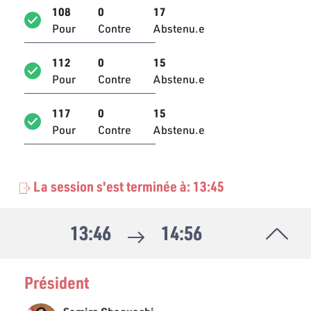
108
0
17
Abir Moussi
Pour
Contre
Abstenu.e
Bloc PDL
112
0
15
Adnene Ben Brahim
Pour
Contre
Abstenu.e
Indépendant
Ahmed Ben Ayed
117
0
15
Bloc Coalition Al Karama
Pour
Contre
Abstenu.e
Ahmed Mouha
Bloc Coalition Al Karama
La session s'est terminée à: 13:45
Ahmed Sghaier
Bloc PDL
13:46
14:56
Ali Hermassi
Bloc de la Réforme
Président
Ali Tayachi
Bloc PDL