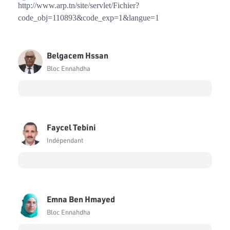
http://www.arp.tn/site/servlet/Fichier?
Zied Laadhari
code_obj=110893&code_exp=1&langue=1
Indépendant
Bechir Khelifi
Belgacem Hssan
Bloc Ennahdha
Bloc Ennahdha
Jamila Jouini
Bloc Ennahdha
Yamina Zoghlami
Bloc Ennahdha
Faycel Tebini
Indépendant
Aroua Ben Abbas
Bloc Ennahdha
Ibtihej Ben Helal
Bloc Qalb Tounes
Emna Ben Hmayed
Hassouna Nasfi
Bloc Ennahdha
Bloc de la Réforme