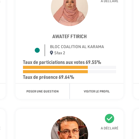
É
A DÉCLARÉ
AWATEF FTIRICH
BLOC COALITION AL KARAMA
Sfax 2
Taux de particiations aux votes 69.55%
Taux de présence 69.64%
POSER UNE QUESTION
VISITER LE PROFIL
É
A DÉCLARÉ