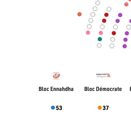
Bloc Ennahdha
Bloc Démocrate
53
37