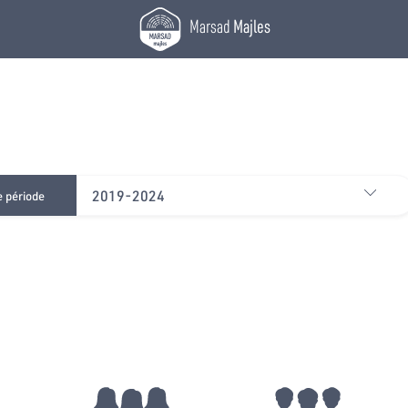
Marsad
Majles
2019-2024
e période