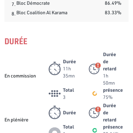
Bloc Démocrate
86.49%
7.
Bloc Coalition Al Karama
83.33%
8.
DURÉE
Durée
Durée
de
11h
retard
En commission
35mn
1h
50mn
Total
présence
3
75%
Durée
Durée
de
En plénière
retard
Total
présence