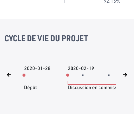
1
92.16%
CYCLE DE VIE DU PROJET
2020-01-28
2020-02-19
202
Dépôt
Discussion en commission