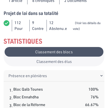
1
article
6 chroniques
2 Documents
Projet de loi dans sa totalité
112
9
12
(Voir les détails du
Pour
Contre
Abstenu.e
vote)
STATISTIQUES
Classement des blocs
Classement des élus
Bloc Qalb Tounes
100%
1.
Bloc Ennahdha
76%
2.
Bloc de la Réforme
66.67%
3.