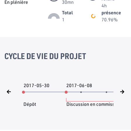
En plénière
30mn
4h
Total
présence
1
70.96%
CYCLE DE VIE DU PROJET
2017-05-30
2017-06-08
201
Dépôt
Discussion en commission