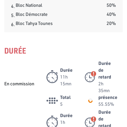
Bloc National
50%
4.
Bloc Démocrate
40%
5.
Bloc Tahya Tounes
20%
6.
DURÉE
Durée
Durée
de
11h
retard
En commission
15mn
2h
35mn
Total
présence
5
55.55%
Durée
Durée
de
1h
retard