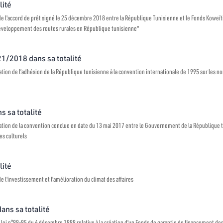
lité
 de l'accord de prêt signé le 25 décembre 2018 entre la République Tunisienne et le Fonds Kow
 développement des routes rurales en République tunisienne"
°21/2018 dans sa totalité
tion de l’adhésion de la République tunisienne à la convention internationale de 1995 sur les n
s sa totalité
tion de la convention conclue en date du 13 mai 2017 entre le Gouvernement de la République 
es culturels
lité
e l'investissement et l'amélioration du climat des affaires
dans sa totalité
 loi n°99-95 du 6 décembre 1999 relative à la création d'un Fonds de garantie de financement de