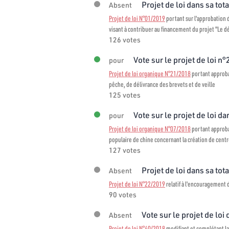
Projet de loi dans sa tota
Absent
Projet de loi N°01/2019
portant sur l'approbation
visant à contribuer au financement du projet "Le
126 votes
Vote sur le projet de loi n
pour
Projet de loi organique N°21/2018
portant approba
pêche, de délivrance des brevets et de veille
125 votes
Vote sur le projet de loi dan
pour
Projet de loi organique N°07/2018
portant approba
populaire de chine concernant la création de centr
127 votes
Projet de loi dans sa tota
Absent
Projet de loi N°22/2019
relatif à l'encouragement d
90 votes
Vote sur le projet de loi 
Absent
Projet de loi N°40/2018
modifiant et complétant la