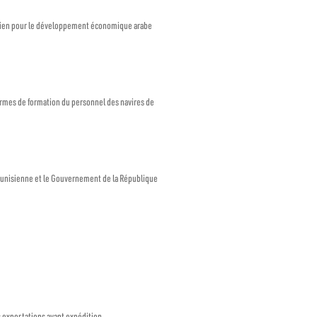
eïtien pour le développement économique arabe
ormes de formation du personnel des navires de
tunisienne et le Gouvernement de la République
s exportations avant expédition