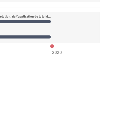
Commission des martyrs et blessés de la révolution, de l’application de la loi de l’amnistie générale et de la justice transitionnelle
2020