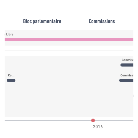
Bloc parlementaire
Commissions
ique Libre
Commission de la législation générale
Co
2016