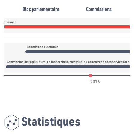
Bloc parlementaire
Commissions
daa Tounes
Commission électorale
Commission de l’agriculture, de la sécurité alimentaire, du commerce et des services annex
2016
Statistiques