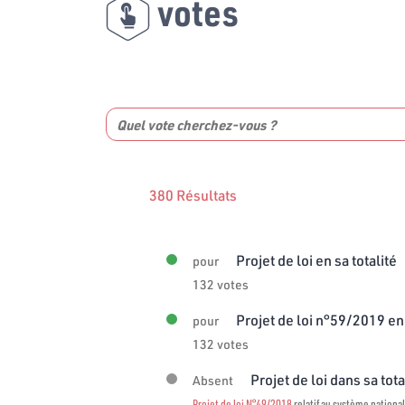
votes
380 Résultats
Projet de loi en sa totalité
pour
132 votes
Projet de loi n°59/2019 en 
pour
132 votes
Projet de loi dans sa tota
Absent
Projet de loi N°49/2018
relatif au système national