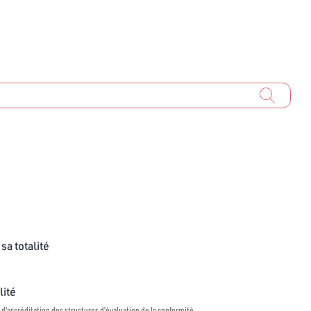
sa totalité
lité
 d'accréditation des structures d'évaluation de la conformité