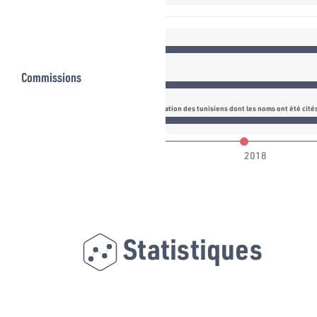
Commissions
financière et l'évasion fiscale et le degré d'implication des tunisiens dont les noms ont été cit
017
2018
Statistiques