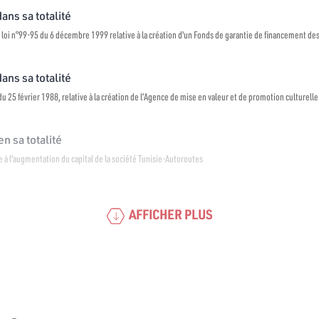
dans sa totalité
 loi n°99-95 du 6 décembre 1999 relative à la création d'un Fonds de garantie de financement de
dans sa totalité
u 25 février 1988, relative à la création de l’Agence de mise en valeur et de promotion culturelle
n sa totalité
re à l'augmentation du capital de la société Tunisie-Autoroutes
AFFICHER PLUS