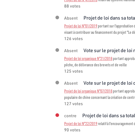
88 votes
Projet de loi dans sa tota
Absent
Projet de loi N°01/2019
portant sur l'approbation
visant à contribuer au financement du projet "Le
126 votes
Vote sur le projet de loi
Absent
Projet de loi organique N°21/2018
portant approba
pêche, de délivrance des brevets et de veille
125 votes
Vote sur le projet de loi 
Absent
Projet de loi organique N°07/2018
portant approba
populaire de chine concernant la création de centr
127 votes
Projet de loi dans sa total
contre
Projet de loi N°22/2019
relatif à l'encouragement d
90 votes