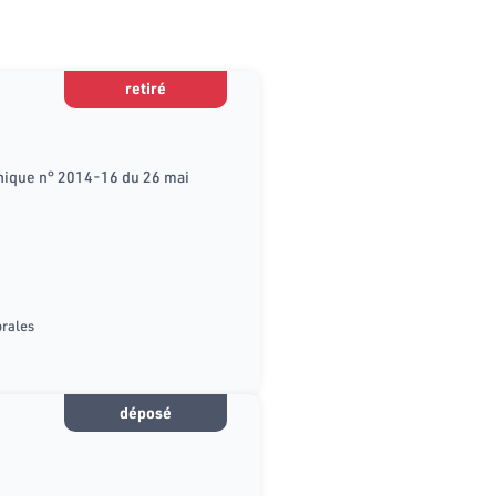
retiré
ganique n° 2014-16 du 26 mai
orales
déposé