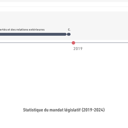
ertés et des relations extérieures
Commission de l’organisation de l’administration et des affaires des forces portant d’armes
2019
Statistique du mandat législatif (2019-2024)