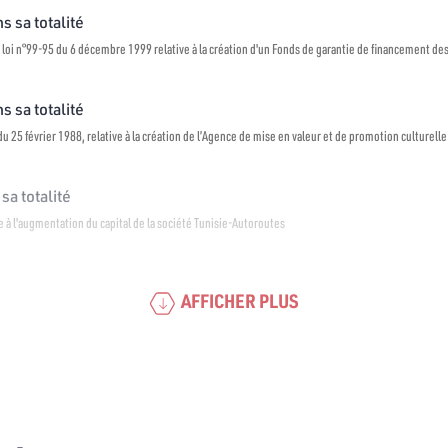
s sa totalité
 loi n°99-95 du 6 décembre 1999 relative à la création d'un Fonds de garantie de financement de
s sa totalité
u 25 février 1988, relative à la création de l’Agence de mise en valeur et de promotion culturelle
sa totalité
re à l'augmentation du capital de la société Tunisie-Autoroutes
AFFICHER PLUS