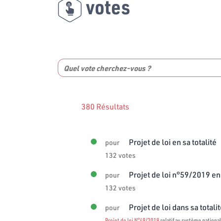
votes
380 Résultats
Projet de loi en sa totalité
pour
132 votes
Projet de loi n°59/2019 en 
pour
132 votes
Projet de loi dans sa totali
pour
Projet de loi N°49/2018
relatif au système national