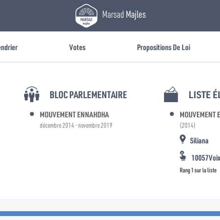
Marsad
Majles
endrier
Votes
Propositions De Loi
BLOC PARLEMENTAIRE
LISTE 
MOUVEMENT ENNAHDHA
MOUVEMENT 
décembre 2014 - novembre 2019
(2014)
Siliana
10057Voi
Rang 1 sur la liste