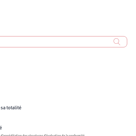
sa totalité
té
 d'accréditation des structures d'évaluation de la conformité