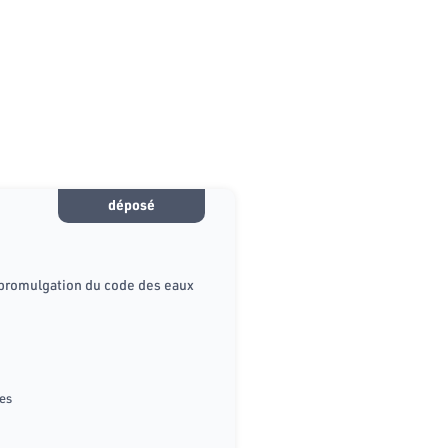
déposé
 promulgation du code des eaux
xes