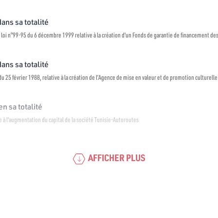
dans sa totalité
 loi n°99-95 du 6 décembre 1999 relative à la création d'un Fonds de garantie de financement de
dans sa totalité
u 25 février 1988, relative à la création de l’Agence de mise en valeur et de promotion culturelle
n sa totalité
re à l'augmentation du capital de la société Tunisie-Autoroutes
AFFICHER PLUS