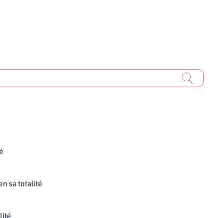
té
n sa totalité
lité