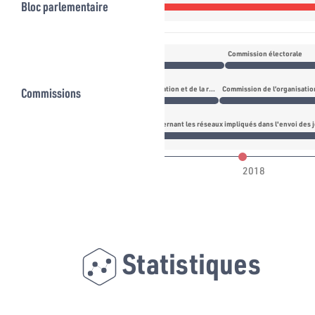
Bloc parlementaire
Commission électorale
Commissions
Commission de la jeunesse, des affaires culturelles, de l'éducation et de la recherche scientifique
Commission d'investigation concernant les réseaux impliqués dans l'envoi des 
017
2018
Statistiques