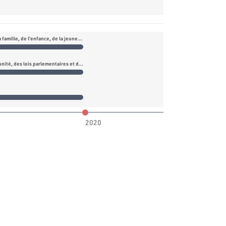
Commission des affaires de la femme, de la famille, de l’enfance, de la jeunesse et des personnes âgées
Commission du règlement intérieur, de l’immunité, des lois parlementaires et des lois électorales
2020