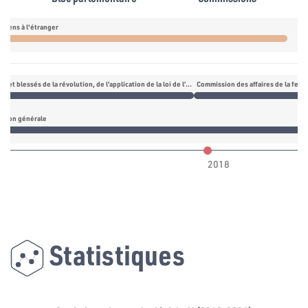
isiens à l'étranger
Commission des martyrs et blessés de la révolution, de l’application de la loi de l’amnistie générale et de la justice transitionnelle
lation générale
2018
Statistiques