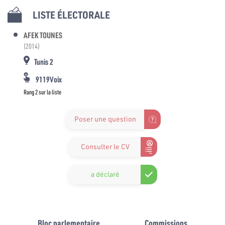
LISTE ÉLECTORALE
AFEK TOUNES
(2014)
Tunis 2
9119Voix
Rang 2 sur la liste
Poser une question
Consulter le CV
a déclaré
Bloc parlementaire
Commissions