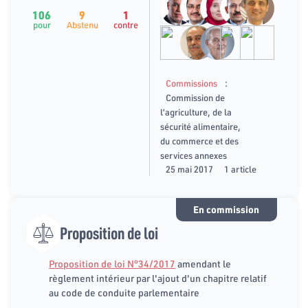
106
9
1
pour
Abstenu
contre
:
Commissions
Commission de
l’agriculture, de la
sécurité alimentaire,
du commerce et des
services annexes
25 mai 2017
1 article
En commission
Proposition de loi
Proposition de loi N°34/2017
amendant le
règlement intérieur par l'ajout d'un chapitre relatif
au code de conduite parlementaire