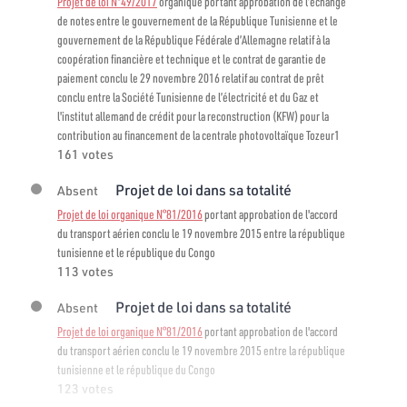
Projet de loi N°49/2017
organique portant approbation de l’échange
de notes entre le gouvernement de la République Tunisienne et le
gouvernement de la République Fédérale d’Allemagne relatif à la
coopération financière et technique et le contrat de garantie de
paiement conclu le 29 novembre 2016 relatif au contrat de prêt
conclu entre la Société Tunisienne de l’électricité et du Gaz et
l'institut allemand de crédit pour la reconstruction (KFW) pour la
contribution au financement de la centrale photovoltaïque Tozeur1
161 votes
Projet de loi dans sa totalité
Absent
Projet de loi organique N°81/2016
portant approbation de l'accord
du transport aérien conclu le 19 novembre 2015 entre la république
tunisienne et le république du Congo
113 votes
Projet de loi dans sa totalité
Absent
Projet de loi organique N°81/2016
portant approbation de l'accord
du transport aérien conclu le 19 novembre 2015 entre la république
tunisienne et le république du Congo
123 votes