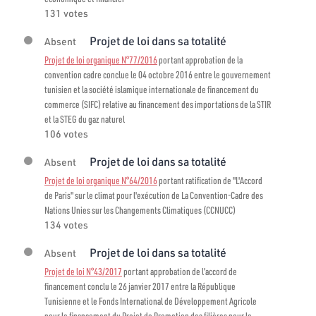
131 votes
Projet de loi dans sa totalité
Absent
Projet de loi organique N°77/2016
portant approbation de la
convention cadre conclue le 04 octobre 2016 entre le gouvernement
tunisien et la société islamique internationale de financement du
commerce (SIFC) relative au financement des importations de la STIR
et la STEG du gaz naturel
106 votes
Projet de loi dans sa totalité
Absent
Projet de loi organique N°64/2016
portant ratification de "L'Accord
de Paris" sur le climat pour l'exécution de La Convention-Cadre des
Nations Unies sur les Changements Climatiques (CCNUCC)
134 votes
Projet de loi dans sa totalité
Absent
Projet de loi N°43/2017
portant approbation de l’accord de
financement conclu le 26 janvier 2017 entre la République
Tunisienne et le Fonds International de Développement Agricole
pour le financement du Projet de Promotion des filières pour le