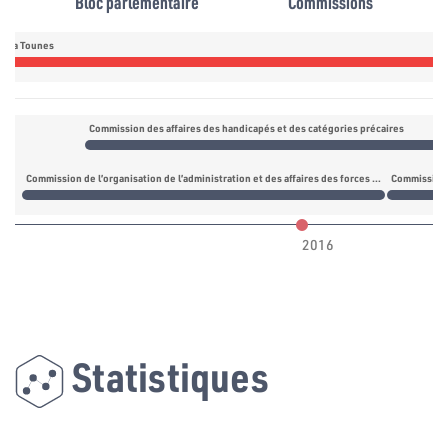
Bloc parlementaire
Commissions
daa Tounes
Commission des affaires des handicapés et des catégories précaires
Commission de l’organisation de l’administration et des affaires des forces portant d’armes
2016
Statistiques