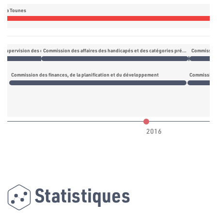
daa Tounes
 supervision des opérations de vote et décompte des voix
Commission des affaires des handicapés et des catégories précaires
Commission des finances, de la planification et du développement
2016
Statistiques