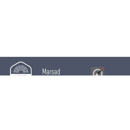
Marsad
Al Bawsala
© 2026
Majles
RÔLE LÉGISLATIF
RÔLE DE CONTRÔLE
RÔLE ÉLECTIF
CHRONIQUES