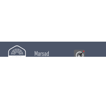
Marsad
Al Bawsala
© 2026
Majles
RÔLE LÉGISLATIF
RÔLE DE CONTRÔLE
RÔLE ÉLECTIF
CHRONIQUES
CALENDRIER
ACTUALITÉS
DÉPUTÉS
WIKI MAJLES
OPEN DATA