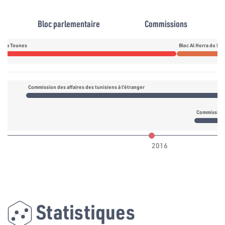
Bloc parlementaire
Commissions
daa Tounes
Bloc Al Horra du M
Commission des affaires des tunisiens à l’étranger
2016
Statistiques