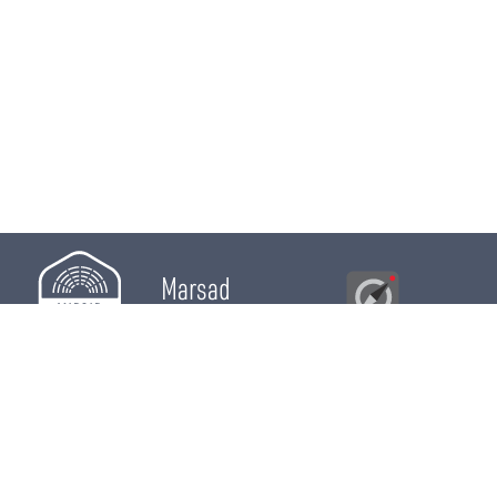
Marsad
Al Bawsala
© 2026
Majles
RÔLE LÉGISLATIF
RÔLE DE CONTRÔLE
RÔLE ÉLECTIF
CHRONIQUES