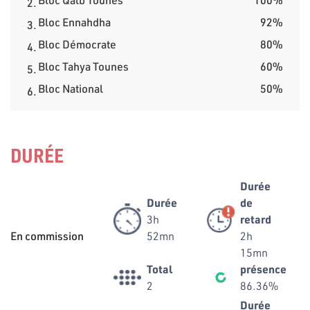
2.
Bloc Ennahdha
92%
3.
Bloc Démocrate
80%
4.
Bloc Tahya Tounes
60%
5.
Bloc National
50%
6.
DURÉE
Durée
Durée
de
3h
retard
En commission
52mn
2h
15mn
Total
présence
2
86.36%
Durée