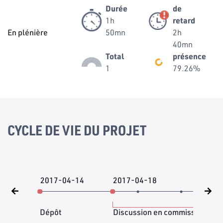
Durée
de
1h
retard
En plénière
50mn
2h
40mn
Total
présence
1
79.26%
CYCLE DE VIE DU PROJET
2017-04-14
2017-04-18
201
Dépôt
Discussion en commission