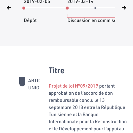
2019-02-05
2019-03-14
201
Dépôt
Discussion en commission
Titre
ARTICLE
Projet de loi N°09/2019
portant
UNIQUE
approbation de l’accord de don
remboursable conclu le 13
septembre 2018 entre la République
Tunisienne et la Banque
Internationale pour la Reconstruction
et le Développement pour l’appui au