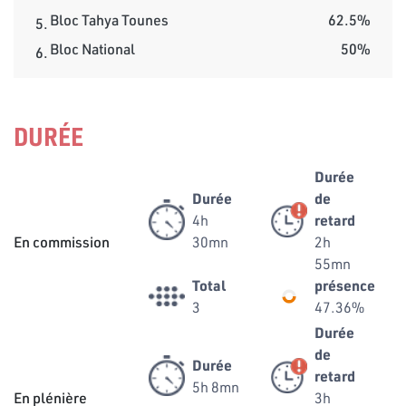
Bloc Tahya Tounes
62.5%
5.
Bloc National
50%
6.
DURÉE
Durée
Durée
de
4h
retard
En commission
30mn
2h
55mn
Total
présence
3
47.36%
Durée
de
Durée
retard
5h 8mn
En plénière
3h