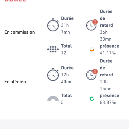
Durée
Durée
de
31h
retard
En commission
7mn
36h
30mn
Total
présence
12
41.17%
Durée
Durée
de
12h
retard
En plénière
40mn
10h
15mn
Total
présence
5
83.87%