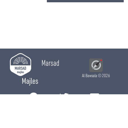
Marsad
Al Bawsala
© 2026
Majles
RÔLE LÉGISLATIF
RÔLE DE CONTRÔLE
RÔLE ÉLECTIF
CHRONIQUES
CALENDRIER
ACTUALITÉS
DÉPUTÉS
WIKI MAJLES
OPEN DATA