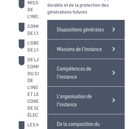
MISSIONS
durable et de la protection des
DE
générations futures
L'INSTANCE
COMPÉTENCES
Dispositions générales
DE L'INSTANCE
L'ORGANISATION
Missions de l'instance
DE L'INSTANCE
DE LA
COMPOSITION
Compétences de
DU CONSEIL
l'instance
DE
L'INSTANCE
ET LES
L'organisation de
CONDITIONS
l'instance
DE SON
ÉLECTION
De la composition du
LES MISSIONS