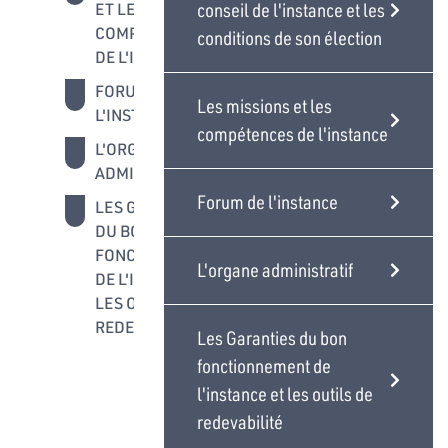
conseil de l'instance et les
ET LES
COMPÉTENCES
conditions de son élection
DE L'INSTANCE
FORUM DE
Les missions et les
L'INSTANCE
compétences de l'instance
L'ORGANE
ADMINISTRATIF
Forum de l'instance
LES GARANTIES
DU BON
FONCTIONNEMENT
L'organe administratif
DE L'INSTANCE ET
LES OUTILS DE
REDEVABILITÉ
Les Garanties du bon
fonctionnement de
l'instance et les outils de
redevabilité